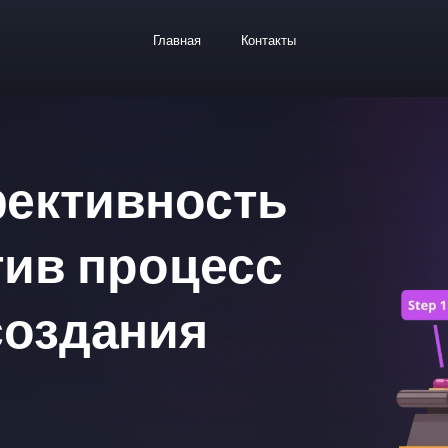
Главная
Контакты
ективность
тив процесс
создания