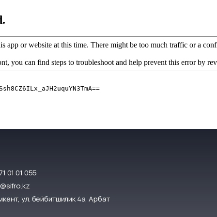
71 01 01 055
o@sifro.kz
кент, ул. бейбитшилик 4а, Арбат