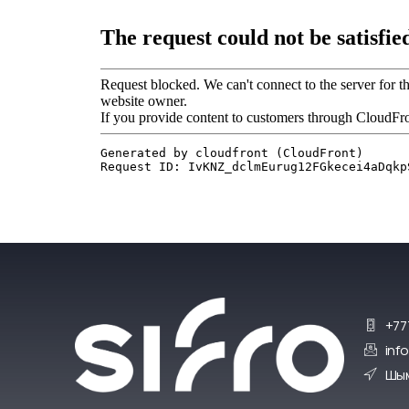
+77
inf
Шым